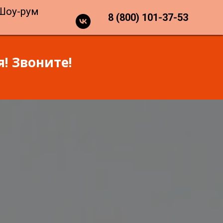
Шоу-рум
8 (800) 101-37-53
! Звоните!