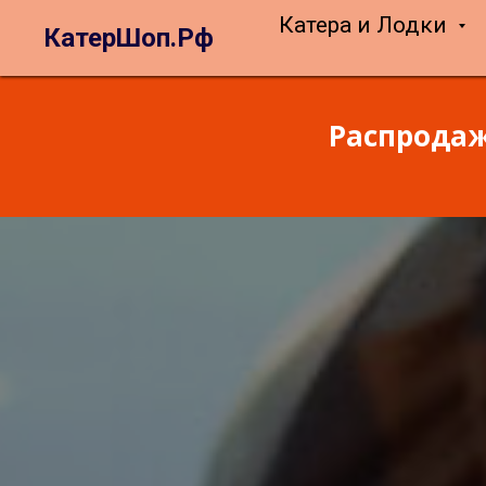
Катера и Лодки
КатерШоп.Рф
Распродаж