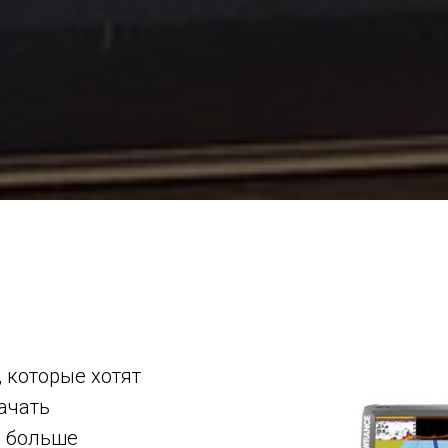
 которые хотят
ачать
ь больше