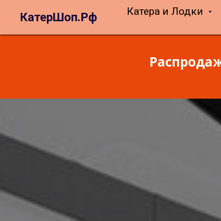
Катера и Лодки
КатерШоп.Рф
Распродаж